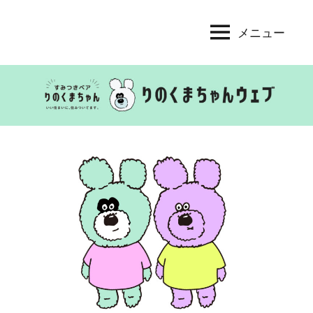
コ
ン
メニュー
り
Let's
テ
play
の
ン
the
く
ツ
renovation!
へ
ま
ス
ち
キ
ゃ
ッ
ん
プ
ウ
ェ
ブ